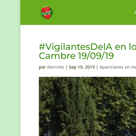
#VigilantesDelA en l
Cambre 19/09/19
por
ibercivis
|
Sep 19, 2019
|
Apariciones en m