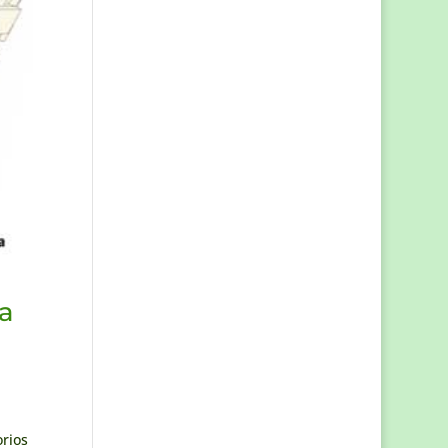
ía
orios